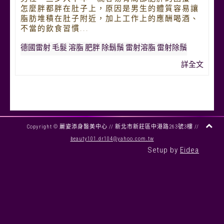
怎麼胖都胖在肚子上，原因是男生的體質容易讓
脂肪堆積在肚子附近，加上工作上的應酬喝酒、
不當的飲食習慣...
德國雷射
毛髮
溶脂
肥胖
除鬍鬚
雷射溶脂
雷射除鬚
詳全文
Copyright © 麗姿添身醫美中心 //
新北市新莊區中港路263號3樓
//
beauty101.dr104@yahoo.com.tw
Setup by
Eidea