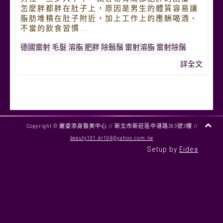
怎麼胖都胖在肚子上，原因是男生的體質容易讓
脂肪堆積在肚子附近，加上工作上的應酬喝酒、
不當的飲食習慣...
德國雷射
毛髮
溶脂
肥胖
除鬍鬚
雷射溶脂
雷射除鬚
詳全文
Copyright © 麗姿添身醫美中心 //
新北市新莊區中港路263號3樓
//
beauty101.dr104@yahoo.com.tw
Setup by
Eidea